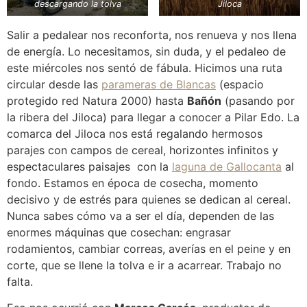
descargando la tolva
Jiloca
Salir a pedalear nos reconforta, nos renueva y nos llena
de energía. Lo necesitamos, sin duda, y el pedaleo de
este miércoles nos sentó de fábula. Hicimos una ruta
circular desde las
parameras de Blancas
(espacio
protegido red Natura 2000) hasta
Bañón
(pasando por
la ribera del Jiloca) para llegar a conocer a Pilar Edo. La
comarca del Jiloca nos está regalando hermosos
parajes con campos de cereal, horizontes infinitos y
espectaculares paisajes con la
laguna de Gallocanta
al
fondo. Estamos en época de cosecha, momento
decisivo y de estrés para quienes se dedican al cereal.
Nunca sabes cómo va a ser el día, dependen de las
enormes máquinas que cosechan: engrasar
rodamientos, cambiar correas, averías en el peine y en
corte, que se llene la tolva e ir a acarrear. Trabajo no
falta.