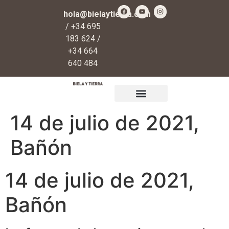
hola@bielaytierra.com
/ +34 695
183 624 /
+34 664
640 484
Qué es Biela y Tierra
Regalos y donaciones
14 de julio de 2021,
Bañón
14 de julio de 2021,
Bañón