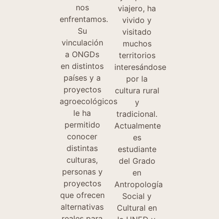
nos
viajero, ha
enfrentamos.
vivido y
Su
visitado
vinculación
muchos
a ONGDs
territorios
en distintos
interesándose
países y a
por la
proyectos
cultura rural
agroecológicos
y
le ha
tradicional.
permitido
Actualmente
conocer
es
distintas
estudiante
culturas,
del Grado
personas y
en
proyectos
Antropología
que ofrecen
Social y
alternativas
Cultural en
reales para