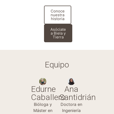
Conoce
nuestra
historia
Asóciate
a Biela y
Tierra
Equipo
Edurne
Ana
Caballero
Santidrián
Bióloga y
Doctora en
Máster en
Ingeniería