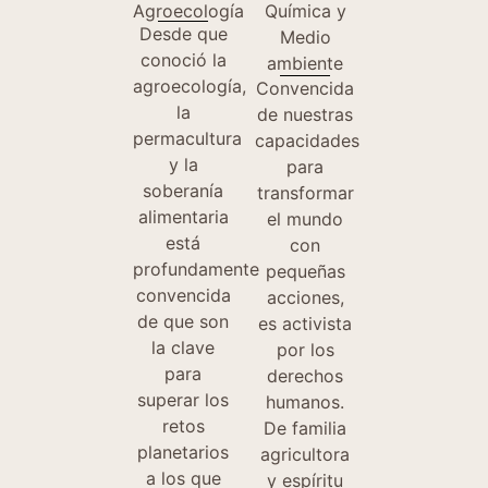
Agroecología
Química y
Desde que
Medio
conoció la
ambiente
agroecología,
Convencida
la
de nuestras
permacultura
capacidades
y la
para
soberanía
transformar
alimentaria
el mundo
está
con
profundamente
pequeñas
convencida
acciones,
de que son
es activista
la clave
por los
para
derechos
superar los
humanos.
retos
De familia
planetarios
agricultora
a los que
y espíritu