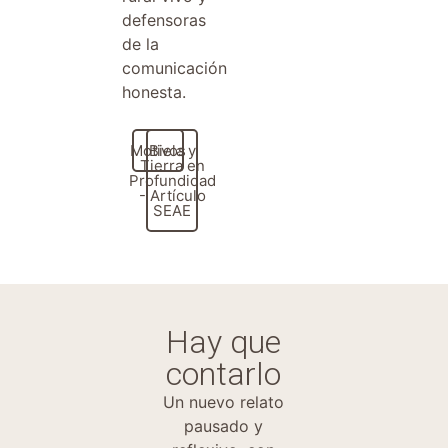
defensoras
de la
comunicación
honesta.
Motivos
Biela y
Tierra en
Profundidad
- Artículo
SEAE
Hay que
contarlo
Un nuevo relato
pausado y