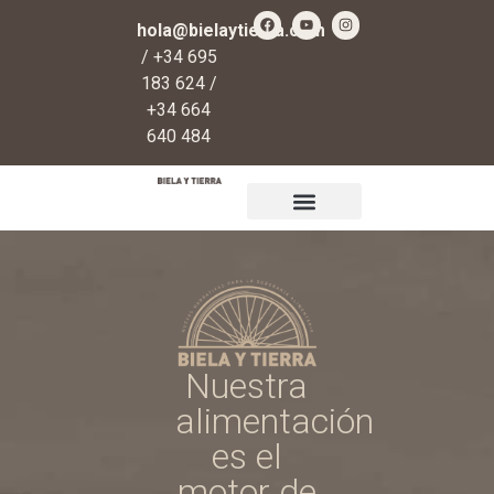
hola@bielaytierra.com
/ +34 695
183 624 /
+34 664
640 484
Qué es Biela y Tierra
Regalos y donaciones
Nuestra
alimentación
es el
motor de