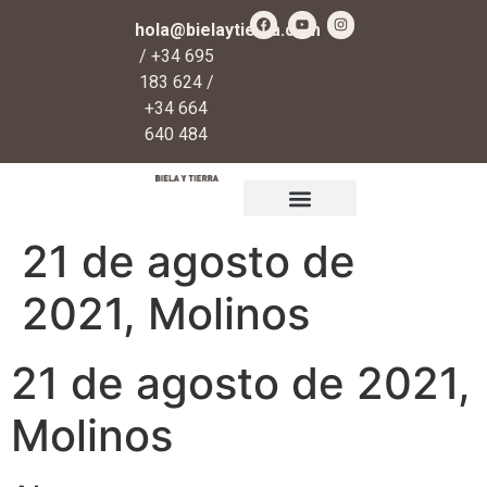
hola@bielaytierra.com
/ +34 695
183 624 /
+34 664
640 484
Qué es Biela y Tierra
Regalos y donaciones
21 de agosto de
2021, Molinos
21 de agosto de 2021,
Molinos