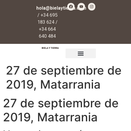
hola@bielaytierra.com
/ +34 695
183 624 /
+34 664
640 484
Qué es Biela y Tierra
Regalos y donaciones
27 de septiembre de
2019, Matarrania
27 de septiembre de
2019, Matarrania