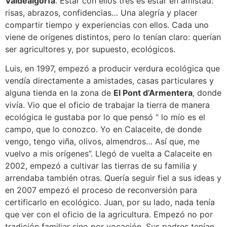
Valdealgorfa
. Estar con ellos tres es estar en amistad:
risas, abrazos, confidencias… Una alegría y placer
compartir tiempo y experiencias con ellos. Cada uno
viene de orígenes distintos, pero lo tenían claro: querían
ser agricultores y, por supuesto, ecológicos.
Luis, en 1997, empezó a producir verdura ecológica que
vendía directamente a amistades, casas particulares y
alguna tienda en la zona de
El Pont d’Armentera
, donde
vivía. Vio que el oficio de trabajar la tierra de manera
ecológica le gustaba por lo que pensó “ lo mío es el
campo, que lo conozco. Yo en Calaceite, de donde
vengo, tengo viña, olivos, almendros… Así que, me
vuelvo a mis orígenes”. Llegó de vuelta a Calaceite en
2002, empezó a cultivar las tierras de su familia y
arrendaba también otras. Quería seguir fiel a sus ideas y
en 2007 empezó el proceso de reconversión para
certificarlo en ecológico. Juan, por su lado, nada tenía
que ver con el oficio de la agricultura. Empezó no por
tradición familiar sino por vocación. Sus padres tenían