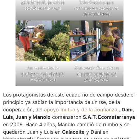
Aprendiendo de olivos
Con Evelyn y sus
con Ecomatarranya
cosméticos ecológicos
de Matarrania
Aprendiendo de
Matarrania Cosméticos
plantas y sus usos en
Bio gran variedad de
el jardín Flora
gran calidad
Los protagonistas de este cuaderno de campo desde el
principio ya sabían la importancia de unirse, de la
cooperación, del
apoyo mutuo y de la confianza
.
Dani,
Luis, Juan y Manolo
comenzaron
S.A.T. Ecomatarranya
en 2009. Hace 4 años, Manolo cambió de rumbo y se
quedaron Juan y Luis en
Calaceite
y Dani en