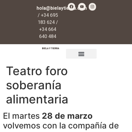
hola@bielaytierra.com
/ +34 695
183 624 /
+34 664
640 484
Qué es Biela y Tierra
Regalos y donaciones
Teatro foro
soberanía
alimentaria
El martes
28 de marzo
volvemos con la compañía de