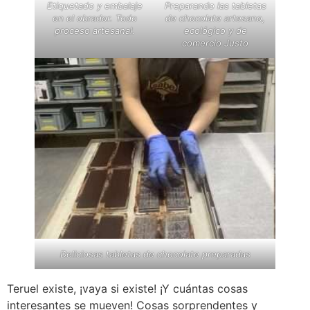
Etiquetado y embalaje
Preparando las tabletas
en el obrador. Todo
de chocolate artesano,
proceso artesanal.
ecológico y de
comercio Justo
Deliciosas tabletas de chocolate preparadas
Teruel existe, ¡vaya si existe! ¡Y cuántas cosas
interesantes se mueven! Cosas sorprendentes y