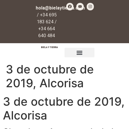
hola@bielaytierra.com
/ +34 695
183 624 /
+34 664
640 484
Qué es Biela y Tierra
Regalos y donaciones
3 de octubre de
2019, Alcorisa
3 de octubre de 2019,
Alcorisa