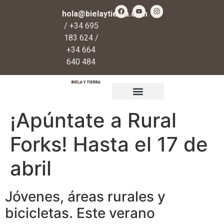
hola@bielaytierra.com
/ +34 695
183 624 /
+34 664
640 484
Qué es Biela y Tierra
Regalos y donaciones
¡Apúntate a Rural
Forks! Hasta el 17 de
abril
Jóvenes, áreas rurales y
bicicletas. Este verano