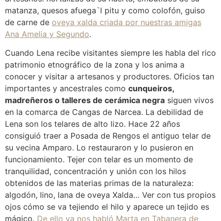
matanza, quesos afuega`l pitu y como colofón, guiso
de carne de
oveya xalda criada por nuestras amigas
Ana Amelia y Segundo
.
Cuando Lena recibe visitantes siempre les habla del rico
patrimonio etnográfico de la zona y los anima a
conocer y visitar a artesanos y productores. Oficios tan
importantes y ancestrales como
cunqueiros,
madreñeros o talleres de cerámica negra
siguen vivos
en la comarca de Cangas de Narcea. La debilidad de
Lena son los telares de alto lizo. Hace 22 años
consiguió traer a Posada de Rengos el antiguo telar de
su vecina Amparo. Lo restauraron y lo pusieron en
funcionamiento. Tejer con telar es un momento de
tranquilidad, concentración y unión con los hilos
obtenidos de las materias primas de la naturaleza:
algodón, lino, lana de oveya Xalda… Ver con tus propios
ojos cómo se va tejiendo el hilo y aparece un tejido es
mágico.
De ello ya nos habló Marta en Tabanera de