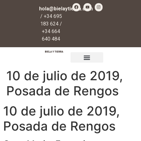
hola@bielaytierra.com
/ +34 695
183 624 /
+34 664
640 484
Qué es Biela y Tierra
Regalos y donaciones
10 de julio de 2019,
Posada de Rengos
10 de julio de 2019,
Posada de Rengos